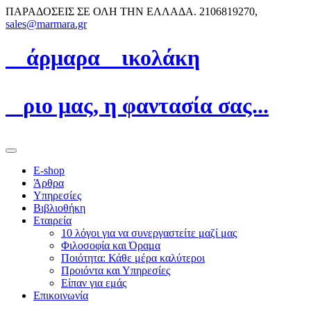
ΠΑΡΑΔΟΣΕΙΣ ΣΕ ΟΛΗ ΤΗΝ ΕΛΛΑΔΑ.
2106819270,
sales@marmara.gr
Μ
άρμαρα
N
ικολάκη
Ό
ριο μας, η φαντασία σας...
E-shop
Άρθρα
Υπηρεσίες
Βιβλιοθήκη
Εταιρεία
10 λόγοι για να συνεργαστείτε μαζί μας
Φιλοσοφία και Όραμα
Ποιότητα: Κάθε μέρα καλύτεροι
Προιόντα και Υπηρεσίες
Είπαν για εμάς
Επικοινωνία