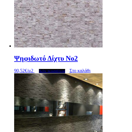
Ψηφιδωτό Δίχτυ No2
90,52
€
/μ2
Στο καλάθι
Δείτε περισσότερα