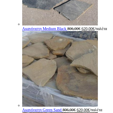
Original
Η
Ακανόνιστη Medium Black
806,00
€
620,00
€
/παλέτα
price
τρέχουσα
was:
τιμή
806,00€.
είναι:
620,00€.
Original
Η
Ακανόνιστη Green Sand
806,00
€
620,00
€
/παλέτα