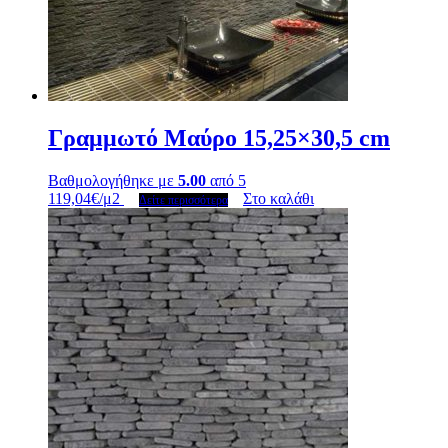
Γραμμωτό Μαύρο 15,25×30,5 cm
Βαθμολογήθηκε με
5.00
από 5
119,04
€
/μ2
Στο καλάθι
Δείτε περισσότερα