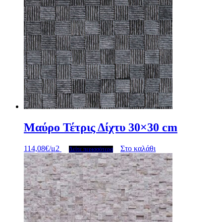
Μαύρο Τέτρις Δίχτυ 30×30 cm
114,08
€
/μ2
Στο καλάθι
Δείτε περισσότερα