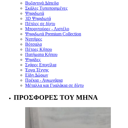
Βυζαντινά Δάπεδα
Σκάλες Τυποποιημένες
Ψηφιδωτά
3D Ψηφιδωτά
Πέπλες σε δίχτυ
Μπορντούρες - Λιστέλο
Ψηφιδωτά Premium Collection
Νιπτήρες
Βότσαλα
Πέτρες Κήπου
Πατήματα Κήπου
Ψηφίδες
Σχάρες Επιχείλια
Έργα Τέχνης
Είδη Δώρων
Πρέκια - Αγκωνάρια
Μέταλλα και Γυαλάκια σε δίχτυ
ΠΡΟΣΦΟΡΕΣ ΤΟΥ ΜΗΝΑ