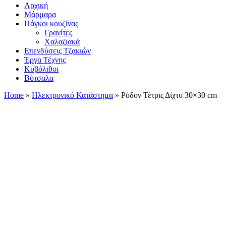
Αρχική
Μάρμαρα
Πάγκοι κουζίνας
Γρανίτες
Χαλαζιακά
Επενδύσεις Τζακιών
Έργα Τέχνης
Κυβόλιθοι
Βότσαλα
Home
»
Ηλεκτρονικό Κατάστημα
»
Ρόδον Τέτρις Δίχτυ 30×30 cm