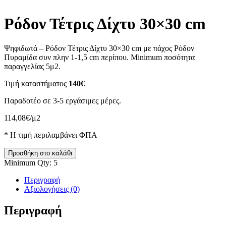
Ρόδον Τέτρις Δίχτυ 30×30 cm
Ψηφιδωτά – Ρόδον Τέτρις Δίχτυ 30×30 cm με πάχος Ρόδον
Πυραμίδα συν πλην 1-1,5 cm περίπου. Minimum ποσότητα
παραγγελίας 5μ2.
Τιμή καταστήματος
140€
Παραδοτέο σε 3-5 εργάσιμες μέρες.
114,08
€
/μ2
* H τιμή περιλαμβάνει ΦΠΑ
Ρόδον
Προσθήκη στο καλάθι
Τέτρις
Minimum Qty: 5
Δίχτυ
30x30
Περιγραφή
cm
Αξιολογήσεις (0)
ποσότητα
Περιγραφή