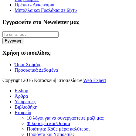
Πρέκια - Αγκωνάρια
Μέταλλα και Γυαλάκια σε δίχτυ
Εγγραφείτε στο Newsletter μας
Χρήση ιστοσελίδας
Όροι Χρήσης
Προσωπικά Δεδομένα
Copyright 2016 Κατασκευή ιστοσελίδων
Web Expert
E-shop
Άρθρα
Υπηρεσίες
Βιβλιοθήκη
Εταιρεία
10 λόγοι για να συνεργαστείτε μαζί μας
Φιλοσοφία και Όραμα
Ποιότητα: Κάθε μέρα καλύτεροι
Προιόντα και Υπηρεσίες