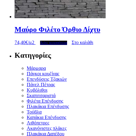
Μαύρο Φιλέτο Όρθιο Δίχτυ
74,40
€
/μ2
Στο καλάθι
Δείτε περισσότερα
Κατηγορίες
Μάρμαρα
Πάγκοι κουζίνας
Επενδύσεις Τζακιών
Πάνελ Πέτρας
Κυβόλιθοι
Σκαπιτσαριστά
Φιλέτα Επένδυσης
Πλακάκια Επένδυσης
Τούβλα
Καπάκια Επένδυσης
Λιθόπετρες
Ακανόνιστες πλάκες
Πλακάκια Δαπέδου