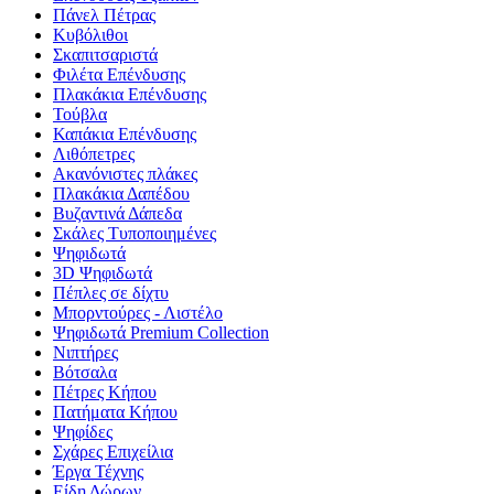
Πάνελ Πέτρας
Κυβόλιθοι
Σκαπιτσαριστά
Φιλέτα Επένδυσης
Πλακάκια Επένδυσης
Τούβλα
Καπάκια Επένδυσης
Λιθόπετρες
Ακανόνιστες πλάκες
Πλακάκια Δαπέδου
Βυζαντινά Δάπεδα
Σκάλες Τυποποιημένες
Ψηφιδωτά
3D Ψηφιδωτά
Πέπλες σε δίχτυ
Μπορντούρες - Λιστέλο
Ψηφιδωτά Premium Collection
Νιπτήρες
Βότσαλα
Πέτρες Κήπου
Πατήματα Κήπου
Ψηφίδες
Σχάρες Επιχείλια
Έργα Τέχνης
Είδη Δώρων