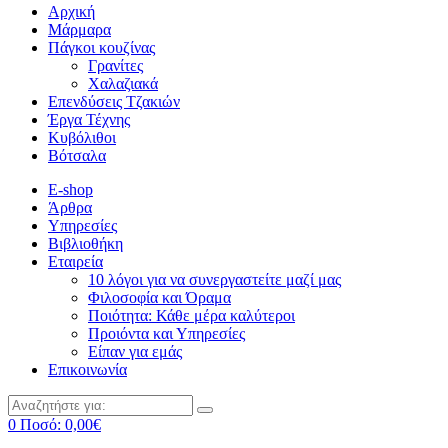
Αρχική
Μάρμαρα
Πάγκοι κουζίνας
Γρανίτες
Χαλαζιακά
Επενδύσεις Τζακιών
Έργα Τέχνης
Κυβόλιθοι
Βότσαλα
E-shop
Άρθρα
Υπηρεσίες
Βιβλιοθήκη
Εταιρεία
10 λόγοι για να συνεργαστείτε μαζί μας
Φιλοσοφία και Όραμα
Ποιότητα: Κάθε μέρα καλύτεροι
Προιόντα και Υπηρεσίες
Είπαν για εμάς
Επικοινωνία
0
Ποσό:
0,00
€