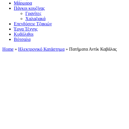
Μάρμαρα
Πάγκοι κουζίνας
Γρανίτες
Χαλαζιακά
Επενδύσεις Τζακιών
Έργα Τέχνης
Κυβόλιθοι
Βότσαλα
Home
»
Ηλεκτρονικό Κατάστημα
»
Πατήματα Αντίκ Καβάλας