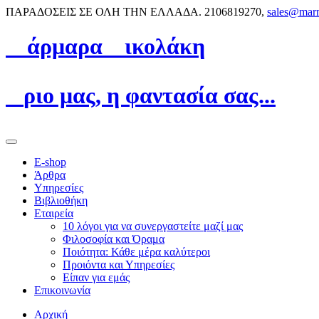
ΠΑΡΑΔΟΣΕΙΣ ΣΕ ΟΛΗ ΤΗΝ ΕΛΛΑΔΑ.
2106819270,
sales@mar
Μ
άρμαρα
N
ικολάκη
Ό
ριο μας, η φαντασία σας...
E-shop
Άρθρα
Υπηρεσίες
Βιβλιοθήκη
Εταιρεία
10 λόγοι για να συνεργαστείτε μαζί μας
Φιλοσοφία και Όραμα
Ποιότητα: Κάθε μέρα καλύτεροι
Προιόντα και Υπηρεσίες
Είπαν για εμάς
Επικοινωνία
Αρχική