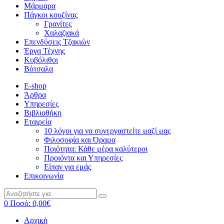
Μάρμαρα
Πάγκοι κουζίνας
Γρανίτες
Χαλαζιακά
Επενδύσεις Τζακιών
Έργα Τέχνης
Κυβόλιθοι
Βότσαλα
E-shop
Άρθρα
Υπηρεσίες
Βιβλιοθήκη
Εταιρεία
10 λόγοι για να συνεργαστείτε μαζί μας
Φιλοσοφία και Όραμα
Ποιότητα: Κάθε μέρα καλύτεροι
Προιόντα και Υπηρεσίες
Είπαν για εμάς
Επικοινωνία
0
Ποσό:
0,00
€
Αρχική