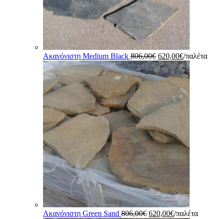
Original
Η
Ακανόνιστη Medium Black
806,00
€
620,00
€
/παλέτα
price
τρέχουσα
was:
τιμή
806,00€.
είναι:
620,00€.
Original
Η
Ακανόνιστη Green Sand
806,00
€
620,00
€
/παλέτα