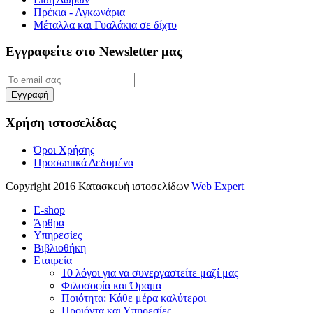
Πρέκια - Αγκωνάρια
Μέταλλα και Γυαλάκια σε δίχτυ
Εγγραφείτε στο Newsletter μας
Χρήση ιστοσελίδας
Όροι Χρήσης
Προσωπικά Δεδομένα
Copyright 2016 Κατασκευή ιστοσελίδων
Web Expert
E-shop
Άρθρα
Υπηρεσίες
Βιβλιοθήκη
Εταιρεία
10 λόγοι για να συνεργαστείτε μαζί μας
Φιλοσοφία και Όραμα
Ποιότητα: Κάθε μέρα καλύτεροι
Προιόντα και Υπηρεσίες