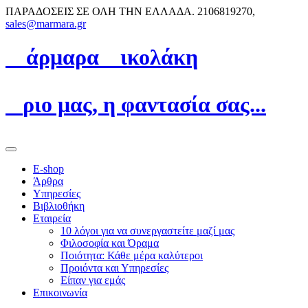
ΠΑΡΑΔΟΣΕΙΣ ΣΕ ΟΛΗ ΤΗΝ ΕΛΛΑΔΑ.
2106819270,
sales@marmara.gr
Μ
άρμαρα
N
ικολάκη
Ό
ριο μας, η φαντασία σας...
E-shop
Άρθρα
Υπηρεσίες
Βιβλιοθήκη
Εταιρεία
10 λόγοι για να συνεργαστείτε μαζί μας
Φιλοσοφία και Όραμα
Ποιότητα: Κάθε μέρα καλύτεροι
Προιόντα και Υπηρεσίες
Είπαν για εμάς
Επικοινωνία