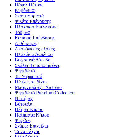
Πάνελ Πέτρας
Κυβόλιθοι
Σκαπιτσαριστά
Φιλέτα Επένδυσης
Πλακάκια Επένδυσης
Τούβλα
Καπάκια Επένδυσης
Λιθόπετρες
Ακανόνιστες πλάκες
Πλακάκια Δαπέδου
Βυζαντινά Δάπεδα
Σκάλες Τυποποιημένες
Ψηφιδωτά
3D Ψηφιδωτά
Πέπλες σε δίχτυ
Μπορντούρες - Λιστέλο
Ψηφιδωτά Premium Collection
Νιπτήρες
Βότσαλα
Πέτρες Κήπου
Πατήματα Κήπου
Ψηφίδες
Σχάρες Επιχείλια
Έργα Τέχνης
Είδη Δώρων