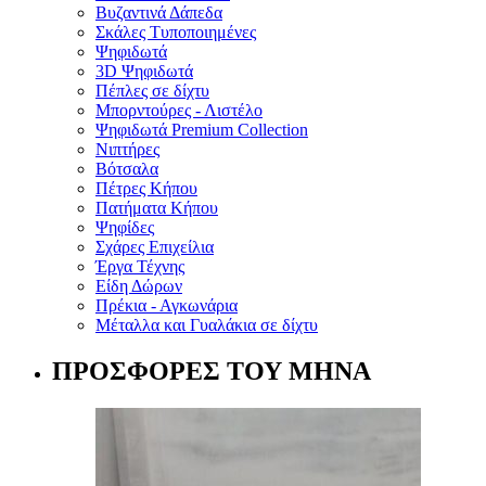
Βυζαντινά Δάπεδα
Σκάλες Τυποποιημένες
Ψηφιδωτά
3D Ψηφιδωτά
Πέπλες σε δίχτυ
Μπορντούρες - Λιστέλο
Ψηφιδωτά Premium Collection
Νιπτήρες
Βότσαλα
Πέτρες Κήπου
Πατήματα Κήπου
Ψηφίδες
Σχάρες Επιχείλια
Έργα Τέχνης
Είδη Δώρων
Πρέκια - Αγκωνάρια
Μέταλλα και Γυαλάκια σε δίχτυ
ΠΡΟΣΦΟΡΕΣ ΤΟΥ ΜΗΝΑ