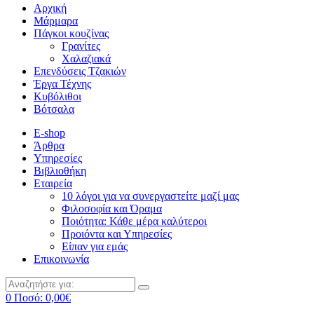
Αρχική
Μάρμαρα
Πάγκοι κουζίνας
Γρανίτες
Χαλαζιακά
Επενδύσεις Τζακιών
Έργα Τέχνης
Κυβόλιθοι
Βότσαλα
E-shop
Άρθρα
Υπηρεσίες
Βιβλιοθήκη
Εταιρεία
10 λόγοι για να συνεργαστείτε μαζί μας
Φιλοσοφία και Όραμα
Ποιότητα: Κάθε μέρα καλύτεροι
Προιόντα και Υπηρεσίες
Είπαν για εμάς
Επικοινωνία
0
Ποσό:
0,00
€