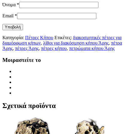
Όνομα
*
Email
*
Κατηγορία:
Πέτρες Κήπου
Ετικέτες:
διακοσμητικές πέτρες για
διαμόρφωση κήπων
,
λίθοι για διακόσμηση κήπου Άρης
,
πέτρα
Άρης
,
πέτρες Άρης
,
πέτρες κήπου
,
πετρώματα κήπου Άρης
Μοιραστείτε το
Σχετικά προϊόντα