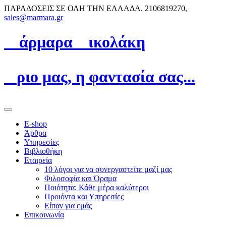
ΠΑΡΑΔΟΣΕΙΣ ΣΕ ΟΛΗ ΤΗΝ ΕΛΛΑΔΑ.
2106819270,
sales@marmara.gr
Μ
άρμαρα
N
ικολάκη
Ό
ριο μας, η φαντασία σας...
E-shop
Άρθρα
Υπηρεσίες
Βιβλιοθήκη
Εταιρεία
10 λόγοι για να συνεργαστείτε μαζί μας
Φιλοσοφία και Όραμα
Ποιότητα: Κάθε μέρα καλύτεροι
Προιόντα και Υπηρεσίες
Είπαν για εμάς
Επικοινωνία