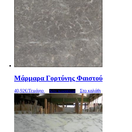
Μάρμαρα Γορτύνης Φαιστού
40,92
€
/Τεμάχιο
Στο καλάθι
Δείτε περισσότερα