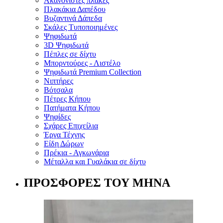
Ακανόνιστες πλάκες
Πλακάκια Δαπέδου
Βυζαντινά Δάπεδα
Σκάλες Τυποποιημένες
Ψηφιδωτά
3D Ψηφιδωτά
Πέπλες σε δίχτυ
Μπορντούρες - Λιστέλο
Ψηφιδωτά Premium Collection
Νιπτήρες
Βότσαλα
Πέτρες Κήπου
Πατήματα Κήπου
Ψηφίδες
Σχάρες Επιχείλια
Έργα Τέχνης
Είδη Δώρων
Πρέκια - Αγκωνάρια
Μέταλλα και Γυαλάκια σε δίχτυ
ΠΡΟΣΦΟΡΕΣ ΤΟΥ ΜΗΝΑ