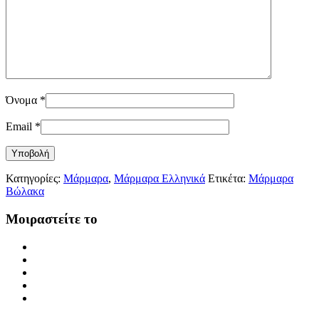
Όνομα
*
Email
*
Κατηγορίες:
Μάρμαρα
,
Μάρμαρα Ελληνικά
Ετικέτα:
Μάρμαρα
Βώλακα
Μοιραστείτε το