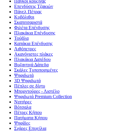
Πάγκοι κουζίνας
Επενδύσεις Τζακιών
Πάνελ Πέτρας
Κυβόλιθοι
Σκαπιτσαριστά
Φιλέτα Επένδυσης
Πλακάκια Επένδυσης
Τούβλα
Καπάκια Επένδυσης
Λιθόπετρες
Ακανόνιστες πλάκες
Πλακάκια Δαπέδου
Βυζαντινά Δάπεδα
Σκάλες Τυποποιημένες
Ψηφιδωτά
3D Ψηφιδωτά
Πέπλες σε δίχτυ
Μπορντούρες - Λιστέλο
Ψηφιδωτά Premium Collection
Νιπτήρες
Βότσαλα
Πέτρες Κήπου
Πατήματα Κήπου
Ψηφίδες
Σχάρες Επιχείλια