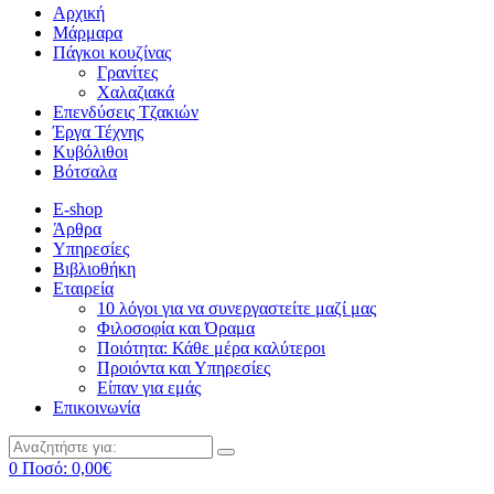
Αρχική
Μάρμαρα
Πάγκοι κουζίνας
Γρανίτες
Χαλαζιακά
Επενδύσεις Τζακιών
Έργα Τέχνης
Κυβόλιθοι
Βότσαλα
E-shop
Άρθρα
Υπηρεσίες
Βιβλιοθήκη
Εταιρεία
10 λόγοι για να συνεργαστείτε μαζί μας
Φιλοσοφία και Όραμα
Ποιότητα: Κάθε μέρα καλύτεροι
Προιόντα και Υπηρεσίες
Είπαν για εμάς
Επικοινωνία
0
Ποσό:
0,00
€