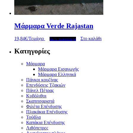
Μάρμαρα Verde Rajastan
19,84
€
/Τεμάχιο
Στο καλάθι
Δείτε περισσότερα
Κατηγορίες
Μάρμαρα
Μάρμαρα Εισαγωγής
Μάρμαρα Ελληνικά
Πάγκοι κουζίνας
Επενδύσεις Τζακιών
Πάνελ Πέτρας
Κυβόλιθοι
Σκαπιτσαριστά
Φιλέτα Επένδυσης
Πλακάκια Επένδυσης
Τούβλα
Καπάκια Επένδυσης
Λιθόπετρες