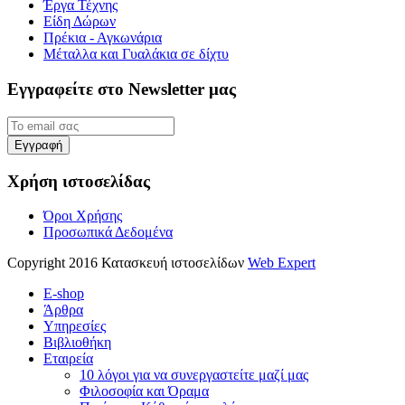
Έργα Τέχνης
Είδη Δώρων
Πρέκια - Αγκωνάρια
Μέταλλα και Γυαλάκια σε δίχτυ
Εγγραφείτε στο Newsletter μας
Χρήση ιστοσελίδας
Όροι Χρήσης
Προσωπικά Δεδομένα
Copyright 2016 Κατασκευή ιστοσελίδων
Web Expert
E-shop
Άρθρα
Υπηρεσίες
Βιβλιοθήκη
Εταιρεία
10 λόγοι για να συνεργαστείτε μαζί μας
Φιλοσοφία και Όραμα