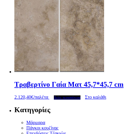
Τραβερτίνο Γαία Ματ 45,7*45,7 cm
2.120,40
€
/παλέτα
Στο καλάθι
Δείτε περισσότερα
Κατηγορίες
Μάρμαρα
Πάγκοι κουζίνας
Επενδύσεις Τζακιών