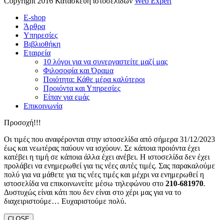
Copyright 2016 Κατασκευή ιστοσελίδων
Web Expert
E-shop
Άρθρα
Υπηρεσίες
Βιβλιοθήκη
Εταιρεία
10 λόγοι για να συνεργαστείτε μαζί μας
Φιλοσοφία και Όραμα
Ποιότητα: Κάθε μέρα καλύτεροι
Προιόντα και Υπηρεσίες
Είπαν για εμάς
Επικοινωνία
Προσοχή!!!
Οι τιμές που αναφέρονται στην ιστοσελίδα από σήμερα 31/12/2023
έως και νεωτέρας παύουν να ισχύουν. Σε κάποια προιόντα έχει
κατέβει η τιμή σε κάποια άλλα έχει ανέβει. Η ιστοσελίδα δεν έχει
προλάβει να ενημερωθεί για τις νέες αυτές τιμές. Σας παρακαλούμε
πολύ για να μάθετε για τις νέες τιμές και μέχρι να ενημερωθεί η
ιστοσελίδα να επικοινωνείτε μέσω τηλεφώνου στο
210-681970
.
Δυστυχώς είναι κάτι που δεν είναι στο χέρι μας για να το
διαχειριστούμε… Ευχαριστούμε πολύ.
CLOSE