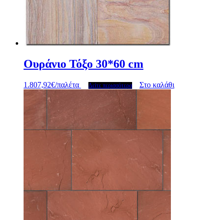
Ουράνιο Τόξο 30*60 cm
1.807,92
€
/παλέτα
Στο καλάθι
Δείτε περισσότερα