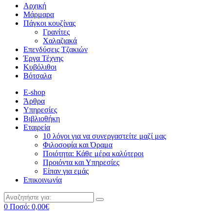
Αρχική
Μάρμαρα
Πάγκοι κουζίνας
Γρανίτες
Χαλαζιακά
Επενδύσεις Τζακιών
Έργα Τέχνης
Κυβόλιθοι
Βότσαλα
E-shop
Άρθρα
Υπηρεσίες
Βιβλιοθήκη
Εταιρεία
10 λόγοι για να συνεργαστείτε μαζί μας
Φιλοσοφία και Όραμα
Ποιότητα: Κάθε μέρα καλύτεροι
Προιόντα και Υπηρεσίες
Είπαν για εμάς
Επικοινωνία
0
Ποσό:
0,00
€