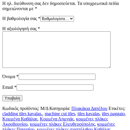
Η ηλ. διεύθυνση σας δεν δημοσιεύεται.
Τα υποχρεωτικά πεδία
σημειώνονται με
*
Η βαθμολογία σας
*
Η αξιολόγησή σας
*
Όνομα
*
Email
*
Κωδικός προϊόντος:
Μ/Δ
Κατηγορία:
Πλακάκια Δαπέδου
Ετικέτες:
cladding tiles kavalas.
,
machine cut tiles
,
tiles kavalas
,
tiles paggaio
,
Κομμένα Καβάλας
,
Κομμένα Λημνιάς
,
κομμένες πλάκες
Ακροβουνίου
,
κομμένες πλάκες Ελευθερούπολης
,
κομμένες
πλάκες Παγγαίου
,
κομμένες πλάκες σχιστόλιθου Καβάλας
,