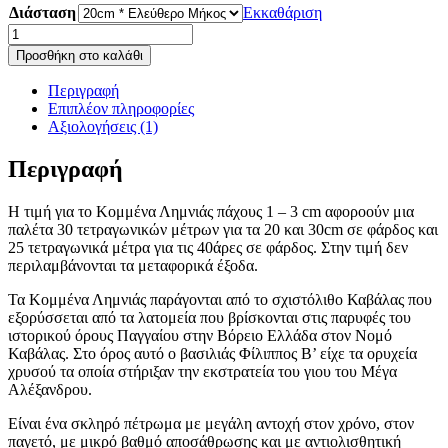
Διάσταση
Εκκαθάριση
Κομμένα
Λημνιάς
Προσθήκη στο καλάθι
ποσότητα
Περιγραφή
Επιπλέον πληροφορίες
Αξιολογήσεις (1)
Περιγραφή
Η τιμή για το Κομμένα Λημνιάς πάχους 1 – 3 cm αφορoούν μια
παλέτα 30 τετραγωνικών μέτρων για τα 20 και 30cm σε φάρδος και
25 τετραγωνικά μέτρα για τις 40άρες σε φάρδος. Στην τιμή δεν
περιλαμβάνονται τα μεταφορικά έξοδα.
Τα Κομμένα Λημνιάς παράγονται από το σχιστόλιθο Καβάλας που
εξορύσσεται από τα λατομεία που βρίσκονται στις παρυφές του
ιστορικού όρους Παγγαίου στην Βόρειο Ελλάδα στον Νομό
Καβάλας. Στο όρος αυτό ο βασιλιάς Φίλιππος Β’ είχε τα ορυχεία
χρυσού τα οποία στήριξαν την εκστρατεία του γιου του Μέγα
Αλέξανδρου.
Είναι ένα σκληρό πέτρωμα με μεγάλη αντοχή στον χρόνο, στον
παγετό, με μικρό βαθμό αποσάθρωσης και με αντιολισθητική