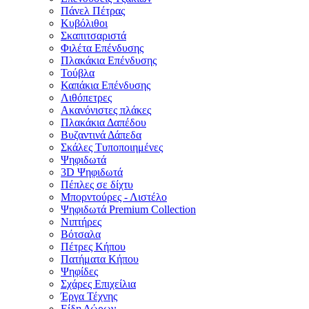
Πάνελ Πέτρας
Κυβόλιθοι
Σκαπιτσαριστά
Φιλέτα Επένδυσης
Πλακάκια Επένδυσης
Τούβλα
Καπάκια Επένδυσης
Λιθόπετρες
Ακανόνιστες πλάκες
Πλακάκια Δαπέδου
Βυζαντινά Δάπεδα
Σκάλες Τυποποιημένες
Ψηφιδωτά
3D Ψηφιδωτά
Πέπλες σε δίχτυ
Μπορντούρες - Λιστέλο
Ψηφιδωτά Premium Collection
Νιπτήρες
Βότσαλα
Πέτρες Κήπου
Πατήματα Κήπου
Ψηφίδες
Σχάρες Επιχείλια
Έργα Τέχνης
Είδη Δώρων