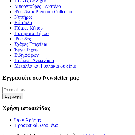
Πέπλες σε δίχτυ
Μπορντούρες - Λιστέλο
Ψηφιδωτά Premium Collection
Νιπτήρες
Βότσαλα
Πέτρες Κήπου
Πατήματα Κήπου
Ψηφίδες
Σχάρες Επιχείλια
Έργα Τέχνης
Είδη Δώρων
Πρέκια - Αγκωνάρια
Μέταλλα και Γυαλάκια σε δίχτυ
Εγγραφείτε στο Newsletter μας
Χρήση ιστοσελίδας
Όροι Χρήσης
Προσωπικά Δεδομένα