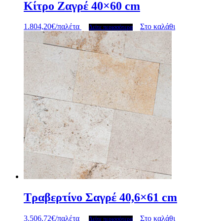
Κίτρο Ζαγρέ 40×60 cm
1.804,20
€
/παλέτα
Στο καλάθι
Δείτε περισσότερα
Τραβερτίνο Σαγρέ 40,6×61 cm
3.506,72
€
/παλέτα
Στο καλάθι
Δείτε περισσότερα