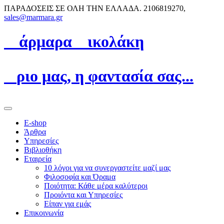
ΠΑΡΑΔΟΣΕΙΣ ΣΕ ΟΛΗ ΤΗΝ ΕΛΛΑΔΑ.
2106819270,
sales@marmara.gr
Μ
άρμαρα
N
ικολάκη
Ό
ριο μας, η φαντασία σας...
E-shop
Άρθρα
Υπηρεσίες
Βιβλιοθήκη
Εταιρεία
10 λόγοι για να συνεργαστείτε μαζί μας
Φιλοσοφία και Όραμα
Ποιότητα: Κάθε μέρα καλύτεροι
Προιόντα και Υπηρεσίες
Είπαν για εμάς
Επικοινωνία