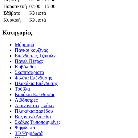
Παρασκευή
07:00 - 15:00
Σάββατο
Κλειστά
Κυριακή
Κλειστά
Κατηγορίες
Μάρμαρα
Πάγκοι κουζίνας
Επενδύσεις Τζακιών
Πάνελ Πέτρας
Κυβόλιθοι
Σκαπιτσαριστά
Φιλέτα Επένδυσης
Πλακάκια Επένδυσης
Τούβλα
Καπάκια Επένδυσης
Λιθόπετρες
Ακανόνιστες πλάκες
Πλακάκια Δαπέδου
Βυζαντινά Δάπεδα
Σκάλες Τυποποιημένες
Ψηφιδωτά
3D Ψηφιδωτά