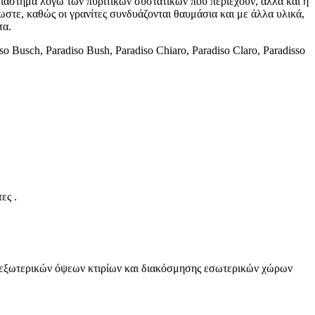
διάστημα λόγω των πυριτικών συστατικών που περιέχουν, αλλά και η
ωστε, καθώς οι γρανίτες συνδυάζονται θαυμάσια και με άλλα υλικά,
τα.
o Busch, Paradiso Bush, Paradiso Chiaro, Paradiso Claro, Paradisso
ες .
ης εξωτερικών όψεων κτιρίων και διακόσμησης εσωτερικών χώρων