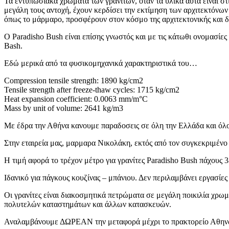
Τα εντυπωσιακά χρώματα των γρανιτών, όταν τα υλικά αυτά είναι σ
μεγάλη τους αντοχή, έχουν κερδίσει την εκτίμηση των αρχιτεκτόνων
όπως το μάρμαρο, προσφέρουν στον κόσμο της αρχιτεκτονικής και 
O Paradisho Bush είναι επίσης γνωστός και με τις κάτωθι ονομασίες 
Bash.
Εδώ μερικά από τα φυσικομηχανικά χαρακτηριστικά του…
Compression tensile strength: 1890 kg/cm2
Tensile strength after freeze-thaw cycles: 1715 kg/cm2
Heat expansion coefficient: 0.0063 mm/m°C
Mass by unit of volume: 2641 kg/m3
Με έδρα την Αθήνα κανουμε παραδοσεις σε όλη την Ελλάδα και όλο
Στην εταιρεία μας, μαρμαρα Νικολάκη, εκτός από τον συγκεκριμένο γ
Η τιμή αφορά το τρέχον μέτρο για γρανίτες Paradisho Bush πάχους 3
Ιδανικό για πάγκους κουζίνας – μπάνιου. Δεν περιλαμβάνει εργασίε
Οι γρανίτες είναι διακοσμητικά πετρώματα σε μεγάλη ποικιλία χρ
πολυτελών καταστημάτων και άλλων κατασκευών.
Αναλαμβάνουμε ΔΩΡΕΑΝ την μεταφορά μέχρι το πρακτορείο Αθηνώ