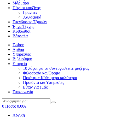
Μάρμαρα
Πάγκοι κουζίνας
Γρανίτες
Χαλαζιακά
Επενδύσεις Τζακιών
Έργα Τέχνης
Κυβόλιθοι
Βότσαλα
E-shop
Άρθρα
Υπηρεσίες
Βιβλιοθήκη
Εταιρεία
10 λόγοι για να συνεργαστείτε μαζί μας
Φιλοσοφία και Όραμα
Ποιότητα: Κάθε μέρα καλύτεροι
Προιόντα και Υπηρεσίες
Είπαν για εμάς
Επικοινωνία
0
Ποσό:
0,00
€
Αρχική