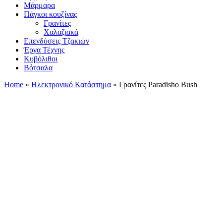
Μάρμαρα
Πάγκοι κουζίνας
Γρανίτες
Χαλαζιακά
Επενδύσεις Τζακιών
Έργα Τέχνης
Κυβόλιθοι
Βότσαλα
Home
»
Ηλεκτρονικό Κατάστημα
»
Γρανίτες Paradisho Bush