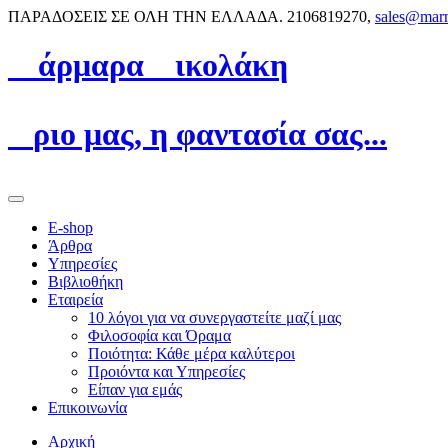
ΠΑΡΑΔΟΣΕΙΣ ΣΕ ΟΛΗ ΤΗΝ ΕΛΛΑΔΑ.
2106819270,
sales@mar
Μ
άρμαρα
N
ικολάκη
Ό
ριο μας, η φαντασία σας...
E-shop
Άρθρα
Υπηρεσίες
Βιβλιοθήκη
Εταιρεία
10 λόγοι για να συνεργαστείτε μαζί μας
Φιλοσοφία και Όραμα
Ποιότητα: Κάθε μέρα καλύτεροι
Προιόντα και Υπηρεσίες
Είπαν για εμάς
Επικοινωνία
Αρχική