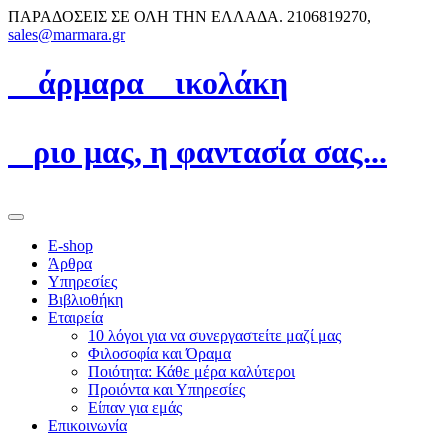
ΠΑΡΑΔΟΣΕΙΣ ΣΕ ΟΛΗ ΤΗΝ ΕΛΛΑΔΑ.
2106819270,
sales@marmara.gr
Μ
άρμαρα
N
ικολάκη
Ό
ριο μας, η φαντασία σας...
E-shop
Άρθρα
Υπηρεσίες
Βιβλιοθήκη
Εταιρεία
10 λόγοι για να συνεργαστείτε μαζί μας
Φιλοσοφία και Όραμα
Ποιότητα: Κάθε μέρα καλύτεροι
Προιόντα και Υπηρεσίες
Είπαν για εμάς
Επικοινωνία