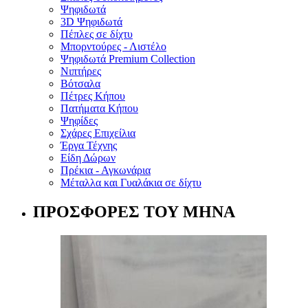
Ψηφιδωτά
3D Ψηφιδωτά
Πέπλες σε δίχτυ
Μπορντούρες - Λιστέλο
Ψηφιδωτά Premium Collection
Νιπτήρες
Βότσαλα
Πέτρες Κήπου
Πατήματα Κήπου
Ψηφίδες
Σχάρες Επιχείλια
Έργα Τέχνης
Είδη Δώρων
Πρέκια - Αγκωνάρια
Μέταλλα και Γυαλάκια σε δίχτυ
ΠΡΟΣΦΟΡΕΣ ΤΟΥ ΜΗΝΑ