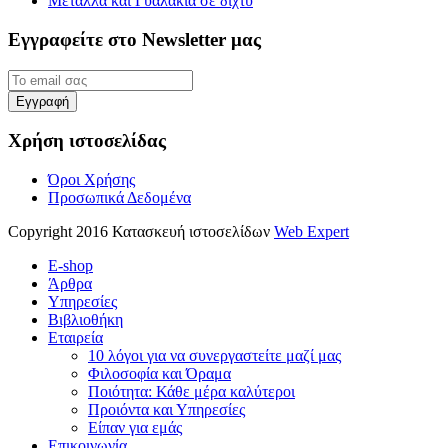
Μέταλλα και Γυαλάκια σε δίχτυ
Εγγραφείτε στο Newsletter μας
Χρήση ιστοσελίδας
Όροι Χρήσης
Προσωπικά Δεδομένα
Copyright 2016 Κατασκευή ιστοσελίδων
Web Expert
E-shop
Άρθρα
Υπηρεσίες
Βιβλιοθήκη
Εταιρεία
10 λόγοι για να συνεργαστείτε μαζί μας
Φιλοσοφία και Όραμα
Ποιότητα: Κάθε μέρα καλύτεροι
Προιόντα και Υπηρεσίες
Είπαν για εμάς
Επικοινωνία