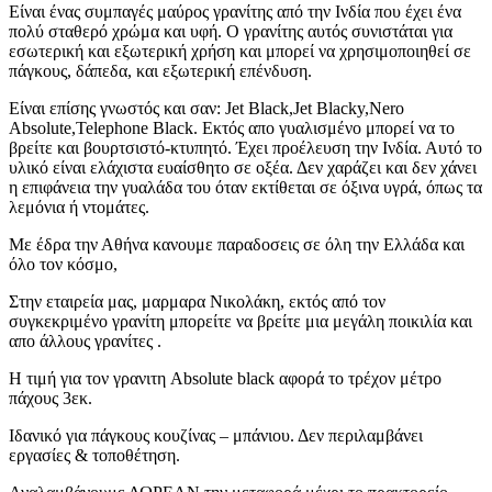
Είναι ένας συμπαγές μαύρος γρανίτης από την Ινδία που έχει ένα
πολύ σταθερό χρώμα και υφή. Ο γρανίτης αυτός συνιστάται για
εσωτερική και εξωτερική χρήση και μπορεί να χρησιμοποιηθεί σε
πάγκους, δάπεδα, και εξωτερική επένδυση.
Είναι επίσης γνωστός και σαν: Jet Black,Jet Blacky,Nero
Absolute,Telephone Black. Εκτός απο γυαλισμένο μπορεί να το
βρείτε και βουρτσιστό-κτυπητό. Έχει προέλευση την Ινδία. Αυτό το
υλικό είναι ελάχιστα ευαίσθητο σε οξέα. Δεν χαράζει και δεν χάνει
η επιφάνεια την γυαλάδα του όταν εκτίθεται σε όξινα υγρά, όπως τα
λεμόνια ή ντομάτες.
Με έδρα την Αθήνα κανουμε παραδοσεις σε όλη την Ελλάδα και
όλο τον κόσμο,
Στην εταιρεία μας, μαρμαρα Νικολάκη, εκτός από τον
συγκεκριμένο γρανίτη μπορείτε να βρείτε μια μεγάλη ποικιλία και
απο άλλους γρανίτες .
Η τιμή για τον γρανιτη Absolute black αφορά το τρέχον μέτρο
πάχους 3εκ.
Ιδανικό για πάγκους κουζίνας – μπάνιου. Δεν περιλαμβάνει
εργασίες & τοποθέτηση.