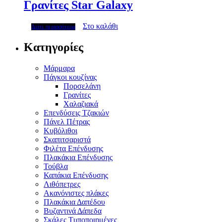
Γρανίτες Star Galaxy
Στο καλάθι
Δείτε περισσότερα
Κατηγορίες
Μάρμαρα
Πάγκοι κουζίνας
Πορσελάνη
Γρανίτες
Χαλαζιακά
Επενδύσεις Τζακιών
Πάνελ Πέτρας
Κυβόλιθοι
Σκαπιτσαριστά
Φιλέτα Επένδυσης
Πλακάκια Επένδυσης
Τούβλα
Καπάκια Επένδυσης
Λιθόπετρες
Ακανόνιστες πλάκες
Πλακάκια Δαπέδου
Βυζαντινά Δάπεδα
Σκάλες Τυποποιημένες