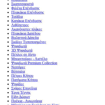
Σκαπιτσαριστά
Φιλέτα Επένδυσης
Πλακάκια Επένδυσης
Τούβλα
Καπάκια Επένδυσης
Λιθόπετρες
Ακανόνιστες πλάκες
Πλακάκια Δαπέδου
Βυζαντινά Δάπεδα
Σκάλες Τυποποιημένες
Ψηφιδωτά
3D Ψηφιδωτά
Πέπλες σε δίχτυ
Μπορντούρες - Λιστέλο
Ψηφιδωτά Premium Collection
Νιπτήρες
Βότσαλα
Πέτρες Κήπου
Πατήματα Κήπου
Ψηφίδες
Σχάρες Επιχείλια
Έργα Τέχνης
Είδη Δώρων
Πρέκια - Αγκωνάρια