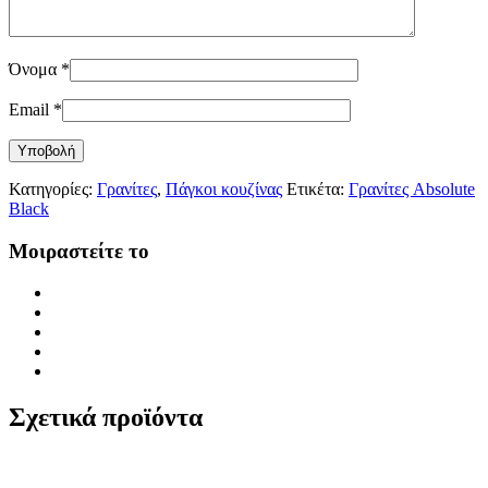
Όνομα
*
Email
*
Κατηγορίες:
Γρανίτες
,
Πάγκοι κουζίνας
Ετικέτα:
Γρανίτες Absolute
Black
Μοιραστείτε το
Σχετικά προϊόντα