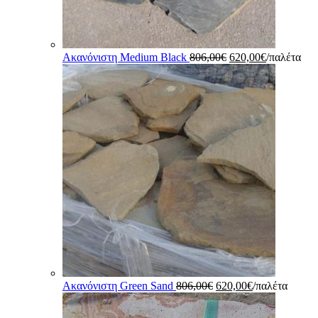
Original
Η
Ακανόνιστη Medium Black
806,00
€
620,00
€
/παλέτα
price
τρέχουσα
was:
τιμή
806,00€.
είναι:
620,00€.
Original
Η
Ακανόνιστη Green Sand
806,00
€
620,00
€
/παλέτα
price
τρέχουσα
was:
τιμή