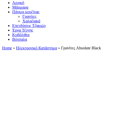
Αρχική
Μάρμαρα
Πάγκοι κουζίνας
Γρανίτες
Χαλαζιακά
Επενδύσεις Τζακιών
Έργα Τέχνης
Κυβόλιθοι
Βότσαλα
Home
»
Ηλεκτρονικό Κατάστημα
»
Γρανίτες Absolute Black