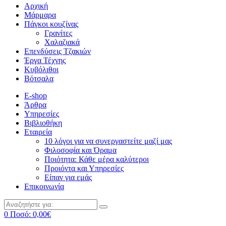
Αρχική
Μάρμαρα
Πάγκοι κουζίνας
Γρανίτες
Χαλαζιακά
Επενδύσεις Τζακιών
Έργα Τέχνης
Κυβόλιθοι
Βότσαλα
E-shop
Άρθρα
Υπηρεσίες
Βιβλιοθήκη
Εταιρεία
10 λόγοι για να συνεργαστείτε μαζί μας
Φιλοσοφία και Όραμα
Ποιότητα: Κάθε μέρα καλύτεροι
Προιόντα και Υπηρεσίες
Είπαν για εμάς
Επικοινωνία
0
Ποσό:
0,00
€