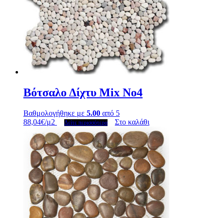
Βότσαλο Δίχτυ Mix No4
Βαθμολογήθηκε με
5.00
από 5
88,04
€
/μ2
Στο καλάθι
Δείτε περισσότερα