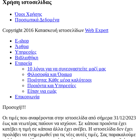
Χρήση ιστοσελίδας
Όροι Χρήσης
Προσωπικά Δεδομένα
Copyright 2016 Κατασκευή ιστοσελίδων
Web Expert
E-shop
Άρθρα
Υπηρεσίες
Βιβλιοθήκη
Εταιρεία
10 λόγοι για να συνεργαστείτε μαζί μας
Φιλοσοφία και Όραμα
Ποιότητα: Κάθε μέρα καλύτεροι
Προιόντα και Υπηρεσίες
Είπαν για εμάς
Επικοινωνία
Προσοχή!!!
Οι τιμές που αναφέρονται στην ιστοσελίδα από σήμερα 31/12/2023
έως και νεωτέρας παύουν να ισχύουν. Σε κάποια προιόντα έχει
κατέβει η τιμή σε κάποια άλλα έχει ανέβει. Η ιστοσελίδα δεν έχει
προλάβει να ενημερωθεί για τις νέες αυτές τιμές. Σας παρακαλούμε