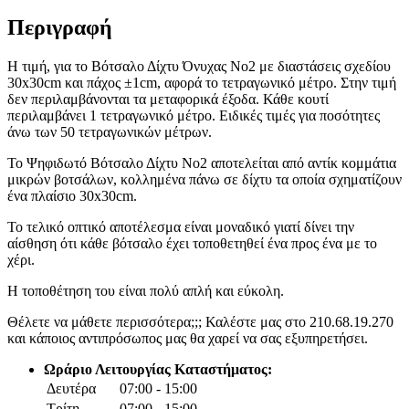
Περιγραφή
Η τιμή, για το Βότσαλο Δίχτυ Όνυχας Νο2 με διαστάσεις σχεδίου
30x30cm και πάχος ±1cm, αφορά το τετραγωνικό μέτρο. Στην τιμή
δεν περιλαμβάνονται τα μεταφορικά έξοδα. Κάθε κουτί
περιλαμβάνει 1 τετραγωνικό μέτρο. Ειδικές τιμές για ποσότητες
άνω των 50 τετραγωνικών μέτρων.
Το Ψηφιδωτό Βότσαλο Δίχτυ Νο2 αποτελείται από αντίκ κομμάτια
μικρών βοτσάλων, κολλημένα πάνω σε δίχτυ τα οποία σχηματίζουν
ένα πλαίσιο 30x30cm.
Το τελικό οπτικό αποτέλεσμα είναι μοναδικό γιατί δίνει την
αίσθηση ότι κάθε βότσαλο έχει τοποθετηθεί ένα προς ένα με το
χέρι.
Η τοποθέτηση του είναι πολύ απλή και εύκολη.
Θέλετε να μάθετε περισσότερα;;; Καλέστε μας στο 210.68.19.270
και κάποιος αντιπρόσωπος μας θα χαρεί να σας εξυπηρετήσει.
Ωράριο Λειτουργίας Καταστήματος:
Δευτέρα
07:00 - 15:00
Τρίτη
07:00 - 15:00