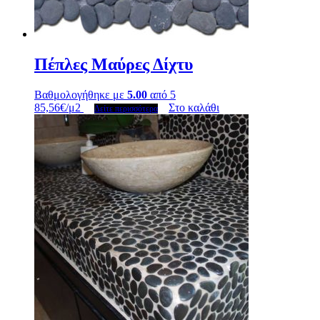
Πέπλες Μαύρες Δίχτυ
Βαθμολογήθηκε με
5.00
από 5
85,56
€
/μ2
Στο καλάθι
Δείτε περισσότερα