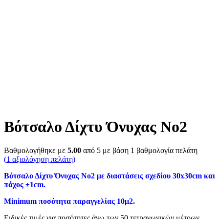
Βότσαλο Δίχτυ Όνυχας Νο2
Βαθμολογήθηκε με
5.00
από 5 με βάση
1
βαθμολογία πελάτη
(
1
αξιολόγηση πελάτη)
Βότσαλο Δίχτυ Όνυχας Νο2 με διαστάσεις σχεδίου 30x30cm και
πάχος ±1cm.
Minimum ποσότητα παραγγελίας 10μ2.
Ειδικές τιμές για ποσότητες άνω των 50 τετραγωνικών μέτρων.