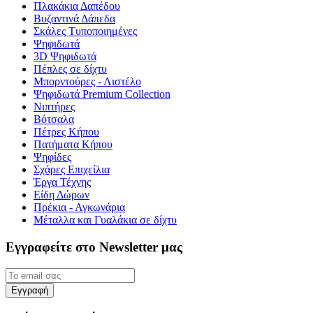
Πλακάκια Δαπέδου
Βυζαντινά Δάπεδα
Σκάλες Τυποποιημένες
Ψηφιδωτά
3D Ψηφιδωτά
Πέπλες σε δίχτυ
Μπορντούρες - Λιστέλο
Ψηφιδωτά Premium Collection
Νιπτήρες
Βότσαλα
Πέτρες Κήπου
Πατήματα Κήπου
Ψηφίδες
Σχάρες Επιχείλια
Έργα Τέχνης
Είδη Δώρων
Πρέκια - Αγκωνάρια
Μέταλλα και Γυαλάκια σε δίχτυ
Εγγραφείτε στο Newsletter μας