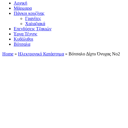
Αρχική
Μάρμαρα
Πάγκοι κουζίνας
Γρανίτες
Χαλαζιακά
Επενδύσεις Τζακιών
Έργα Τέχνης
Κυβόλιθοι
Βότσαλα
Home
»
Ηλεκτρονικό Κατάστημα
»
Βότσαλο Δίχτυ Όνυχας Νο2