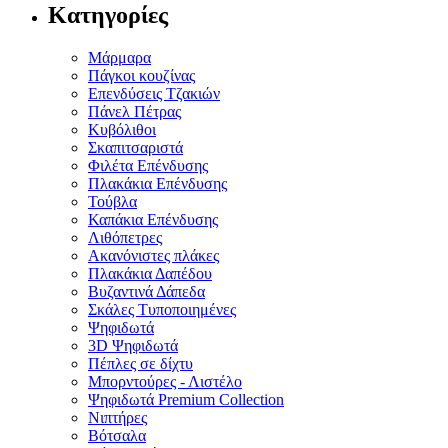
Κατηγορίες
Μάρμαρα
Πάγκοι κουζίνας
Επενδύσεις Τζακιών
Πάνελ Πέτρας
Κυβόλιθοι
Σκαπιτσαριστά
Φιλέτα Επένδυσης
Πλακάκια Επένδυσης
Τούβλα
Καπάκια Επένδυσης
Λιθόπετρες
Ακανόνιστες πλάκες
Πλακάκια Δαπέδου
Βυζαντινά Δάπεδα
Σκάλες Τυποποιημένες
Ψηφιδωτά
3D Ψηφιδωτά
Πέπλες σε δίχτυ
Μπορντούρες - Λιστέλο
Ψηφιδωτά Premium Collection
Νιπτήρες
Βότσαλα