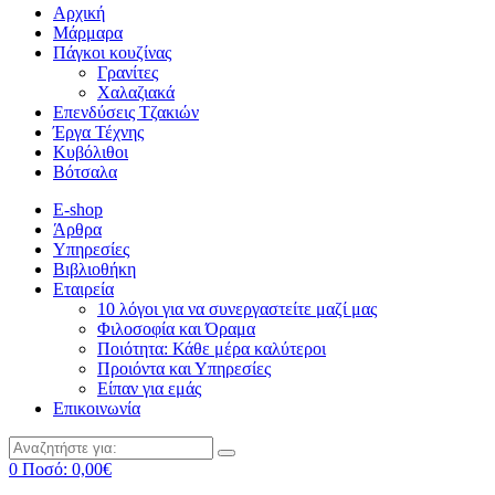
Αρχική
Μάρμαρα
Πάγκοι κουζίνας
Γρανίτες
Χαλαζιακά
Επενδύσεις Τζακιών
Έργα Τέχνης
Κυβόλιθοι
Βότσαλα
E-shop
Άρθρα
Υπηρεσίες
Βιβλιοθήκη
Εταιρεία
10 λόγοι για να συνεργαστείτε μαζί μας
Φιλοσοφία και Όραμα
Ποιότητα: Κάθε μέρα καλύτεροι
Προιόντα και Υπηρεσίες
Είπαν για εμάς
Επικοινωνία
0
Ποσό:
0,00
€