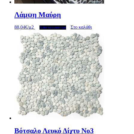
Λάμψη Μαύρη
88,04
€
/μ2
Στο καλάθι
Δείτε περισσότερα
Βότσαλο Λευκό Δίχτυ Νο3