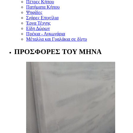
Πέτρες Κήπου
Πατήματα Κήπου
Ψηφίδες
Σχάρες Επιχείλια
Έργα Τέχνης
Είδη Δώρων
Πρέκια - Αγκωνάρια
Μέταλλα και Γυαλάκια σε δίχτυ
ΠΡΟΣΦΟΡΕΣ ΤΟΥ ΜΗΝΑ