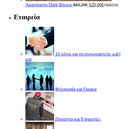
Original
Η
Ακανόνιστη Dark Brown
843,20
€
620,00
€
/παλέτα
price
τρέχουσα
was:
τιμή
Εταιρεία
843,20€.
είναι:
620,00€.
10 λόγοι για να συνεργαστείτε μαζί
μας
Φιλοσοφία και Όραμα
Προιόντα και Υπηρεσίες