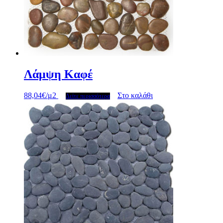
Λάμψη Καφέ
88,04
€
/μ2
Στο καλάθι
Δείτε περισσότερα