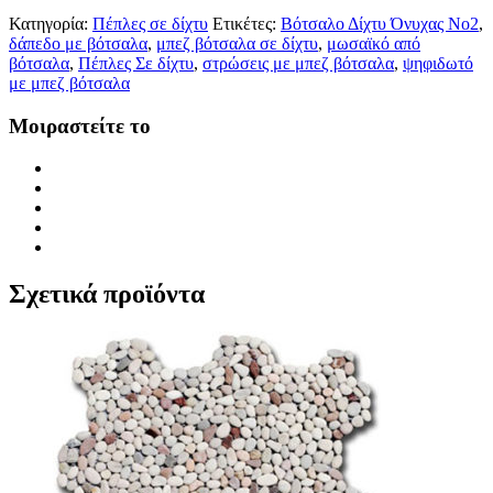
Κατηγορία:
Πέπλες σε δίχτυ
Ετικέτες:
Βότσαλο Δίχτυ Όνυχας Νο2
,
δάπεδο με βότσαλα
,
μπεζ βότσαλα σε δίχτυ
,
μωσαϊκό από
βότσαλα
,
Πέπλες Σε δίχτυ
,
στρώσεις με μπεζ βότσαλα
,
ψηφιδωτό
με μπεζ βότσαλα
Μοιραστείτε το
Σχετικά προϊόντα