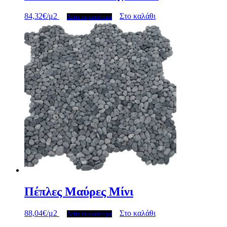
84,32
€
/μ2
Στο καλάθι
Δείτε περισσότερα
Πέπλες Μαύρες Μίνι
88,04
€
/μ2
Στο καλάθι
Δείτε περισσότερα