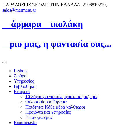
ΠΑΡΑΔΟΣΕΙΣ ΣΕ ΟΛΗ ΤΗΝ ΕΛΛΑΔΑ.
2106819270,
sales@marmara.gr
Μ
άρμαρα
N
ικολάκη
Ό
ριο μας, η φαντασία σας...
E-shop
Άρθρα
Υπηρεσίες
Βιβλιοθήκη
Εταιρεία
10 λόγοι για να συνεργαστείτε μαζί μας
Φιλοσοφία και Όραμα
Ποιότητα: Κάθε μέρα καλύτεροι
Προιόντα και Υπηρεσίες
Είπαν για εμάς
Επικοινωνία