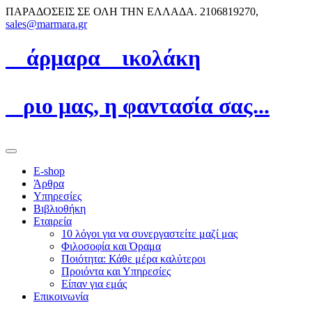
ΠΑΡΑΔΟΣΕΙΣ ΣΕ ΟΛΗ ΤΗΝ ΕΛΛΑΔΑ.
2106819270,
sales@marmara.gr
Μ
άρμαρα
N
ικολάκη
Ό
ριο μας, η φαντασία σας...
E-shop
Άρθρα
Υπηρεσίες
Βιβλιοθήκη
Εταιρεία
10 λόγοι για να συνεργαστείτε μαζί μας
Φιλοσοφία και Όραμα
Ποιότητα: Κάθε μέρα καλύτεροι
Προιόντα και Υπηρεσίες
Είπαν για εμάς
Επικοινωνία