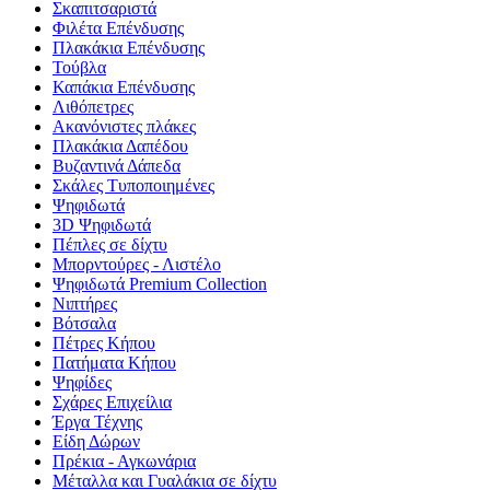
Σκαπιτσαριστά
Φιλέτα Επένδυσης
Πλακάκια Επένδυσης
Τούβλα
Καπάκια Επένδυσης
Λιθόπετρες
Ακανόνιστες πλάκες
Πλακάκια Δαπέδου
Βυζαντινά Δάπεδα
Σκάλες Τυποποιημένες
Ψηφιδωτά
3D Ψηφιδωτά
Πέπλες σε δίχτυ
Μπορντούρες - Λιστέλο
Ψηφιδωτά Premium Collection
Νιπτήρες
Βότσαλα
Πέτρες Κήπου
Πατήματα Κήπου
Ψηφίδες
Σχάρες Επιχείλια
Έργα Τέχνης
Είδη Δώρων
Πρέκια - Αγκωνάρια
Μέταλλα και Γυαλάκια σε δίχτυ