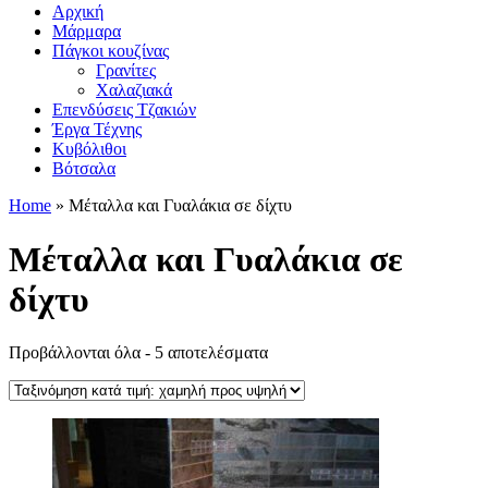
Αρχική
Μάρμαρα
Πάγκοι κουζίνας
Γρανίτες
Χαλαζιακά
Επενδύσεις Τζακιών
Έργα Τέχνης
Κυβόλιθοι
Βότσαλα
Home
»
Μέταλλα και Γυαλάκια σε δίχτυ
Μέταλλα και Γυαλάκια σε
δίχτυ
Sorted
Προβάλλονται όλα - 5 αποτελέσματα
by
price:
low
to
high