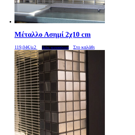
Μέταλλο Ασημί 2χ10 cm
119,04
€
/μ2
Στο καλάθι
Δείτε περισσότερα