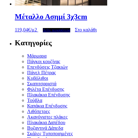
Μέταλλο Ασημί 3χ3cm
119,04
€
/μ2
Στο καλάθι
Δείτε περισσότερα
Κατηγορίες
Μάρμαρα
Πάγκοι κουζίνας
Επενδύσεις Τζακιών
Πάνελ Πέτρας
Κυβόλιθοι
Σκαπιτσαριστά
Φιλέτα Επένδυσης
Πλακάκια Επένδυσης
Τούβλα
Καπάκια Επένδυσης
Λιθόπετρες
Ακανόνιστες πλάκες
Πλακάκια Δαπέδου
Βυζαντινά Δάπεδα
Σκάλες Τυποποιημένες