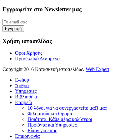
Εγγραφείτε στο Newsletter μας
Χρήση ιστοσελίδας
Όροι Χρήσης
Προσωπικά Δεδομένα
Copyright 2016 Κατασκευή ιστοσελίδων
Web Expert
E-shop
Άρθρα
Υπηρεσίες
Βιβλιοθήκη
Εταιρεία
10 λόγοι για να συνεργαστείτε μαζί μας
Φιλοσοφία και Όραμα
Ποιότητα: Κάθε μέρα καλύτεροι
Προιόντα και Υπηρεσίες
Είπαν για εμάς
Επικοινωνία