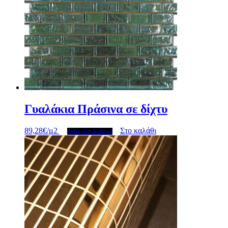
Γυαλάκια Πράσινα σε δίχτυ
89,28
€
/μ2
Στο καλάθι
Δείτε περισσότερα