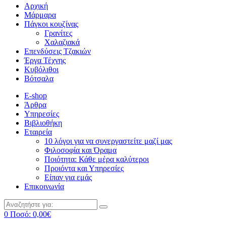
Αρχική
Μάρμαρα
Πάγκοι κουζίνας
Γρανίτες
Χαλαζιακά
Επενδύσεις Τζακιών
Έργα Τέχνης
Κυβόλιθοι
Βότσαλα
E-shop
Άρθρα
Υπηρεσίες
Βιβλιοθήκη
Εταιρεία
10 λόγοι για να συνεργαστείτε μαζί μας
Φιλοσοφία και Όραμα
Ποιότητα: Κάθε μέρα καλύτεροι
Προιόντα και Υπηρεσίες
Είπαν για εμάς
Επικοινωνία
0
Ποσό:
0,00
€