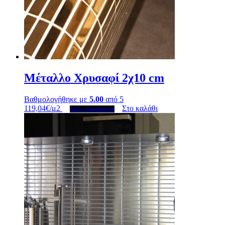
Μέταλλο Χρυσαφί 2χ10 cm
Βαθμολογήθηκε με
5.00
από 5
119,04
€
/μ2
Στο καλάθι
Δείτε περισσότερα