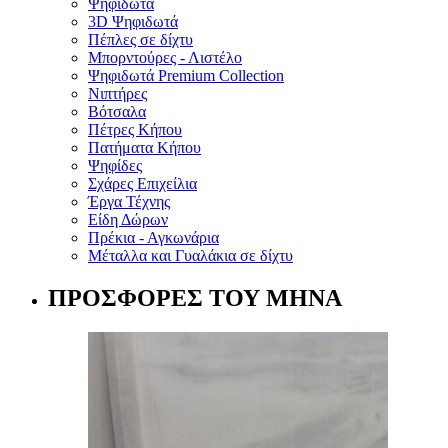
Ψηφιδωτά
3D Ψηφιδωτά
Πέπλες σε δίχτυ
Μπορντούρες - Λιστέλο
Ψηφιδωτά Premium Collection
Νιπτήρες
Βότσαλα
Πέτρες Κήπου
Πατήματα Κήπου
Ψηφίδες
Σχάρες Επιχείλια
Έργα Τέχνης
Είδη Δώρων
Πρέκια - Αγκωνάρια
Μέταλλα και Γυαλάκια σε δίχτυ
ΠΡΟΣΦΟΡΕΣ ΤΟΥ ΜΗΝΑ